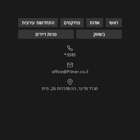
חברת פלינר מבוססת על משפחתיות, המתאפיינת בקשר חם
וקרוב עם לקוחותיה ועם עובדיה.
ראשי
אודות
פרויקטים
התחדשות עירונית
בשיווק
פניות דיירים
*3585
office@Pliner.co.il
מגדל פלינר, ההסתדרות 26, פ״ת
לסקירת
תקנון האתר | מדיניות פרטיות | הצהרות נגישות
לחצ/י פה
אפריים פלינר © נוצר על ידי CMSblocks.com