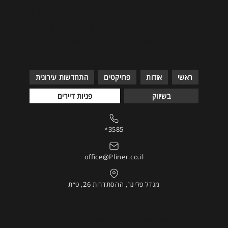
אפרים פלינר
חברה לבניין והשקעות בע״מ
חברת פלינר מבוססת על משפחתיות, המתאפיינת בקשר חם
וקרוב עם לקוחותיה ועם עובדיה.
ראשי
אודות
פרויקטים
התחדשות עירונית
בשיווק
פניות דיירים
*3585
office@Pliner.co.il
מגדל פלינר, ההסתדרות 26, פ״ת
לסקירת
תקנון האתר | מדיניות פרטיות | הצהרות נגישות
לחצ/י פה